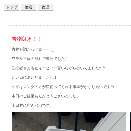
青物良き！！
青物好調だっぺヨーー^_^
ワラサ主体の群れで連発でした！
初心者さんもヒィーヒィー言いながら巻いてました^_^
いい日にあたりましたね！
ジグはロングの方が口使ってくれる確率がかなり高いですヨ！
本日のご搭乗ありがとうございました。
土日共に空き沢山です。