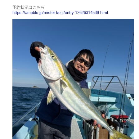
予約状況はこちら
https://ameblo.jp/mister-ko-ji/entry-12626314539.html